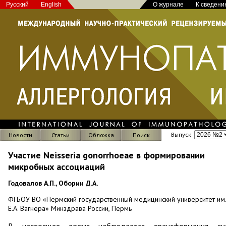
Русский
English
О журнале
К сведени
Выпуск
Новости
Статьи
Обложка
Поиск
Участие Neisseria gonorrhoeae в формировании
микробных ассоциаций
Годовалов А.П., Оборин Д.А.
ФГБОУ ВО «Пермский государственный медицинский университет им.
Е.А. Вагнера» Минздрава России, Пермь