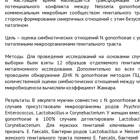
В настоящее время наблюдается трансформация сит
потенциального конфликта между Neisseria gonorrh
комменсальным микробным сообществом генитального тр
сторону формирования синергичных отношений с этим безус
патогеном.
Цель – оценка симбиотических отношений N. gonorrhoeae с у
патогенными микроорганизмами генитального тракта.
Методы. Для проведения исследований на основании слу
выборки были взяты 12 образцов отделяемого генитал
метагеномного исследования. Дополнительно во всех 
проводили обнаружение ДНК N. gonorrhoeae методом ПЦ
количественной оценки симбиотических отношений между ч
микробиоценоза вычисляли коэффициент Жаккара.
Результаты. В эякуляте мужчин совместно с N. gonorrhoeae 
случаев присутствовали микроорганизмы родов Psychrob
Enterococcus, Lactobacillus и Corynebacterium. У женщин вмес
gonorrhoeae в 100% случаев детектировали Lactobaci
Corynebacterium. Для мужских гениталий ключевыми
признать E. faecalis, бактерии родов Lactobacillus и Neisser
женского генитального тракта помимо E. faecalis, бактерий