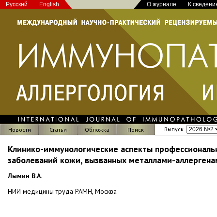
Русский
English
О журнале
К сведени
Выпуск
Новости
Статьи
Обложка
Поиск
Клинико-иммунологические аспекты профессиональ
заболеваний кожи, вызванных металлами-аллергена
Лымин В.А.
НИИ медицины труда РАМН, Москва